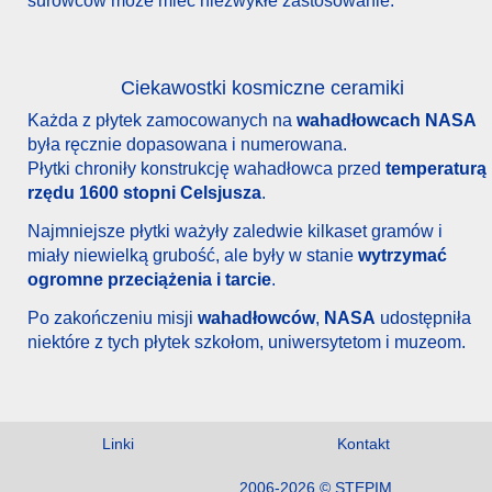
surowców może mieć niezwykłe zastosowanie.
Ciekawostki kosmiczne ceramiki
Każda z płytek zamocowanych na
wahadłowcach NASA
była ręcznie dopasowana i numerowana.
Płytki chroniły konstrukcję wahadłowca przed
temperaturą
rzędu 1600 stopni Celsjusza
.
Najmniejsze płytki ważyły zaledwie kilkaset gramów i
miały niewielką grubość, ale były w stanie
wytrzymać
ogromne przeciążenia i tarcie
.
Po zakończeniu misji
wahadłowców
,
NASA
udostępniła
niektóre z tych płytek szkołom, uniwersytetom i muzeom.
Linki
Kontakt
2006-2026 © STEPIM