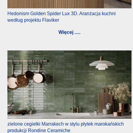
Hedonism Golden Spider Lux 3D. Aranżacja kuchni
według projektu Flaviker
Więcej .....
zielone cegiełki Marrakech w stylu płytek marokańskich
produkcji Rondine Ceramiche